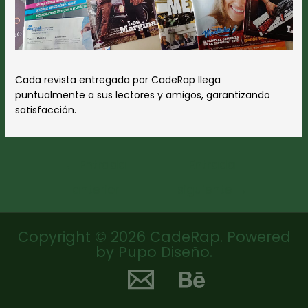
Cada revista entregada por CadeRap llega
puntualmente a sus lectores y amigos, garantizando
satisfacción.
Navegación
←
Entrada
Entrada
de
entradas
anterior
siguiente
→
Copyright © 2026 CadeRap. Powered
by Pupo Diseño.